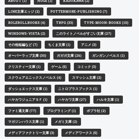
ABOUT (1)
HOGE (1)
KADOKAWA (2)
LINE文庫エッジ (2)
POTTERMORE-PUBLISHING (7)
ROLEROLLBOOKS (4)
TRPG (33)
TYPE-MOON-BOOKS (10)
WINDOWS-VISTA (2)
このライトノベルがすごい文庫 (27)
その他短編など (7)
ちくま文庫 (1)
アニメ (3)
オーバーラップ文庫 (30)
ガガガ文庫 (26)
ガンガンノベルス (1)
クリスティー文庫 (1)
ゲーム (5)
コミック (3)
スクウェアエニックスノベルス (4)
スマッシュ文庫 (2)
ダッシュエックス文庫 (1)
ニトロプラスブックス (1)
ハヤカワジュニアＳＦ (1)
ハヤカワ文庫 (27)
ハルキ文庫 (1)
ファミ通文庫 (77)
プログラミング (1)
ポプラ社 (2)
マガジンハウス文庫 (1)
メガミ文庫 (2)
メディアファクトリー文庫 (3)
メディアワークス (5)