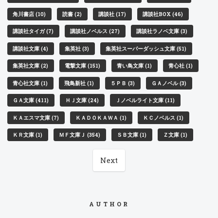
角川書店 (10)
読書 (2)
講談社 (17)
講談社BOX (46)
講談社タイガ (7)
講談社ノベルス (27)
講談社ラノベ文庫 (3)
講談社文庫 (4)
集英社 (3)
集英社スーパーダッシュ文庫 (51)
集英社文庫 (2)
電撃文庫 (151)
青い鳥文庫 (1)
青心社 (1)
青心社文庫 (1)
飛鳥新社 (1)
５ＰＢ (3)
ＧＡノベル (3)
ＧＡ文庫 (411)
ＨＪ文庫 (24)
Ｊノベルライト文庫 (11)
ＫＡエスマ文庫 (7)
ＫＡＤＯＫＡＷＡ (1)
ＫＣノベルス (1)
ＫＲ文庫 (1)
ＭＦ文庫Ｊ (354)
ＳＢ文庫 (1)
Ｚ文庫 (1)
Next
AUTHOR