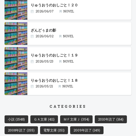
りゅうおうのおしごと！２０
2026/06/07
NOVEL
ざんどぅまの影
2026/06/02
NOVEL
りゅうおうのおしごと！１９
2026/05/23
NOVEL
りゅうおうのおしごと！１８
2026/05/21
NOVEL
CATEGORIES
小説
(1548)
ＧＡ文庫
(411)
ＭＦ文庫Ｊ
(354)
2010年読了
(164)
2008年読了
(155)
電撃文庫
(151)
2009年読了
(149)