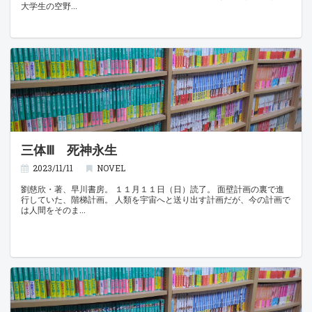
大学生の空野
三体Ⅲ 死神永生
2023/11/11
NOVEL
劉慈欣・著、早川書房。 １１月１１日（日）読了。 面壁計画の裏で進
行していた、階梯計画。 人類を宇宙へと送り出す計画だが、今の計画で
は人間をそのま