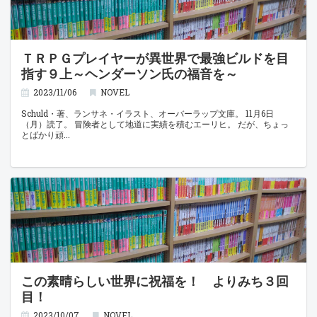
ＴＲＰＧプレイヤーが異世界で最強ビルドを目
指す９上～ヘンダーソン氏の福音を～
2023/11/06
NOVEL
Schuld・著、ランサネ・イラスト、オーバーラップ文庫。 11月6日
（月）読了。 冒険者として地道に実績を積むエーリヒ。 だが、ちょっ
とばかり頑
この素晴らしい世界に祝福を！ よりみち３回
目！
2023/10/07
NOVEL