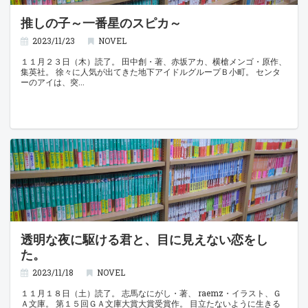
推しの子～一番星のスピカ～
2023/11/23
NOVEL
１１月２３日（木）読了。 田中創・著、赤坂アカ、横槍メンゴ・原作、
集英社。 徐々に人気が出てきた地下アイドルグループＢ小町。 センタ
ーのアイは、突
透明な夜に駆ける君と、目に見えない恋をし
た。
2023/11/18
NOVEL
１１月１８日（土）読了。 志馬なにがし・著、 raemz・イラスト、Ｇ
Ａ文庫。 第１５回ＧＡ文庫大賞大賞受賞作。 目立たないように生きる