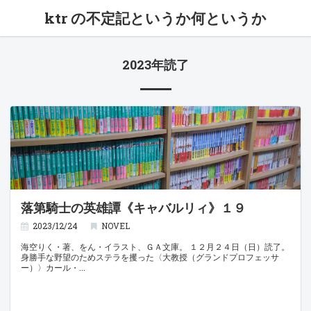
ktr の不定記というか何というか
2023年読了
落第騎士の英雄譚《キャバルリィ》１９
2023/12/24
NOVEL
海空りく・著、をん・イラスト、ＧＡ文庫。 １２月２４日（日）読了。
身勝手な野望のためステラを攫った〈大教授（グランドプロフェッサ
ー）〉カール・