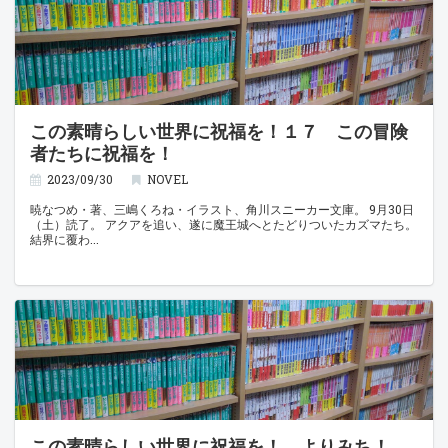
この素晴らしい世界に祝福を！１７ この冒険
者たちに祝福を！
2023/09/30
NOVEL
暁なつめ・著、三嶋くろね・イラスト、角川スニーカー文庫。 9月30日
（土）読了。 アクアを追い、遂に魔王城へとたどりついたカズマたち。
結界に覆わ
この素晴らしい世界に祝福を！ よりみち！