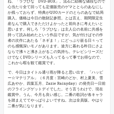
ね、「ラブひな DVD-BOX」。流石に結構な値段なので
心当たり全て回っても定価販売のゲマととらのあなにし
か残っておらず、特典がQUOカードのとらのあなで結局
購入。価格は今日の散財記参照。とは言え、期間限定生
産なんで購入できただけよかったと前向きに考えたいと
思います。何しろ「ラブひな」は主人公の名前に共感を
持って読み始めたという作品ですが、気が付けばその作
者の次作にあたる「ネギま！」にどっぷり嵌る日々って
のも感慨深いモノがあります。途方に暮れる昨日にさよ
ならで沸々と沸き上がるこの気持ち。テレビシリーズだ
けでなくDVDシリーズも入ってるって事でお得なので、
これから暇を観て鑑賞です。
で、今日はタイトル通り雨が降ると思い出す、「ハッピ
ー☆マテリアル」（６月度：宮崎のどか、村上夏美、雪
広あやか、四葉五月、Zazie Rainyday）の発売日一日前
のフライングゲットデイでした。そう言うわけで、現在
鑑賞中。うん、今月も良い感じ。二番の歌詞が各キャラ
を踏まえててやっぱりよいですね。次は全員版。やはり
二番が気になります。