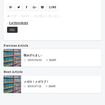
B!
LINE
TOP
DIARY
雨が降ると思い出す……
CATEGORIES
日記
Previous Article
恨みざらまし♪
2005/06/30
DIARY
Next Article
メガロ！メガラブ！
2005/07/21
DIARY