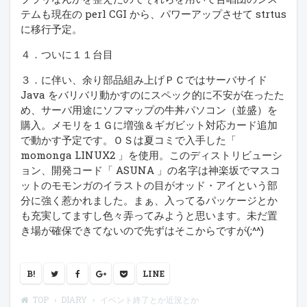
テムも現在の perl CGI から、パワーアップさせて strtus
に移行予定。
４．ついに１１台目
３．に伴い、余り部品組み上げＰＣではサーバサイド
Java をバリバリ動かすのにスペック的に不安が在ったた
め、サーバ用途にソフマップの牛丼パソコン（並盛）を
購入。メモリを１Ｇに増強＆ギガビット対応カード追加
で動かす予定です。ＯＳは夏コミで入手した「
momonga LINUX2 」を使用。このディストリビューシ
ョン、開発コード「 ASUNA 」の名字は神楽坂でマスコ
ットのモモンガのイラストの目がオッド・アイという部
分に強く惹かれました。まぁ、入ってるパッケージとか
も充実してますし色々弄ってみようと思います。未だ置
き場が確保できてないので先ずはそこからですが(;^^)
B!
LINE
TOP
DIARY
イベント終了とか近況とか