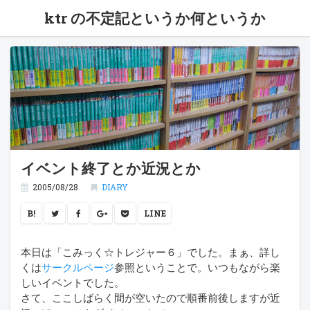
ktr の不定記というか何というか
イベント終了とか近況とか
2005/08/28
DIARY
B!
LINE
本日は「こみっく☆トレジャー６」でした。まぁ、詳し
くは
サークルページ
参照ということで。いつもながら楽
しいイベントでした。
さて、ここしばらく間が空いたので順番前後しますが近