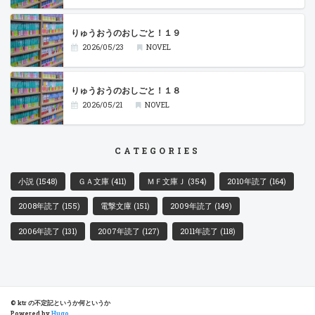
りゅうおうのおしごと！１９
2026/05/23
NOVEL
りゅうおうのおしごと！１８
2026/05/21
NOVEL
CATEGORIES
小説
(1548)
ＧＡ文庫
(411)
ＭＦ文庫Ｊ
(354)
2010年読了
(164)
2008年読了
(155)
電撃文庫
(151)
2009年読了
(149)
2006年読了
(131)
2007年読了
(127)
2011年読了
(118)
© ktr の不定記というか何というか
Powered by
Hugo
.