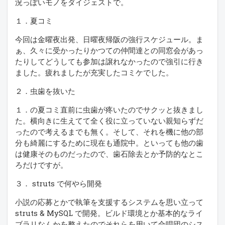
況っぽいモノをダイジェストで。
１．夏コミ
今回は金曜夜出発、日曜夜帰阪の強行スケジュール。ま
ぁ、久々に受かったりかつての仲間達との同窓会があっ
たりしてどうしても参加は譲れなかったので強引に行き
ました。疲れましたが充実したコミケでした。
２．虫歯を抜いた
１．の夏コミ直前に虫歯が疼いたのでサクッと抜きまし
た。横向きに生えてて全く役に立っていない親知らずだ
ったので考えるまでも無く。そして、それを機に他の部
分も綺麗にするために現在も通院中。といっても他の歯
は健康そのものだったので、歯石除去とか予防的なとこ
ろだけですが。
３． struts で何やら開発
小説の応募とかで執筆を支援するシステムを思い立って
struts & MySQL で開発。ビルド環境とか基本的なライ
ブラリなんかを整えたのでそれらを用いて合唱団のシス