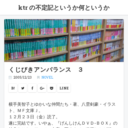
ktr の不定記というか何というか
くじびきアンバランス ３
2005/12/23
NOVEL
B!
LINE
横手美智子とゆかいな仲間たち・著、八雲剣豪・イラス
ト、ＭＦ文庫Ｊ。
１２月２３日（金）読了。
遂に完結です。いやぁ、『げんしけんＤＶＤ-ＢＯＸ』の