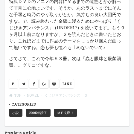
特典ＤＶＤのアニメの内容に至るまでの道筋とかが解っ
て非常に心地よいです。そうか、あのラストまでにそん
な千尋と時乃のやり取りがとか。気持ちの良い大団円で
すな。で、読み終わった余韻に浸るためにやっぱり『く
じびきアンバランス』 (UNDER17) を聴いてます。もう９
ヶ月以上前になりますが、２を読んだときに書いたとお
り、これほどまでに作品のテーマをしっかり掴んだ曲っ
て無いですね。恋も夢も憧れも止めないでいて♪
さてさて、これで今年５３冊。次は『蟲と眼球と殺菌消
毒』。グリコですな。
B!
LINE
TOP
NOVEL
くじびきアンバランス ３
CATEGORIES
小説
2005年読了
ＭＦ文庫Ｊ
Previous Article