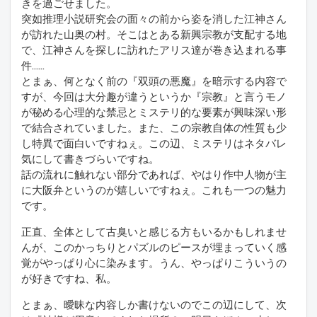
きを過ごせました。
突如推理小説研究会の面々の前から姿を消した江神さん
が訪れた山奥の村。そこはとある新興宗教が支配する地
で、江神さんを探しに訪れたアリス達が巻き込まれる事
件……
とまぁ、何となく前の『双頭の悪魔』を暗示する内容で
すが、今回は大分趣が違うというか『宗教』と言うモノ
が秘める心理的な禁忌とミステリ的な要素が興味深い形
で結合されていました。また、この宗教自体の性質も少
し特異で面白いですねぇ。この辺、ミステリはネタバレ
気にして書きづらいですね。
話の流れに触れない部分であれば、やはり作中人物が主
に大阪弁というのが嬉しいですねぇ。これも一つの魅力
です。
正直、全体として古臭いと感じる方もいるかもしれませ
んが、このかっちりとパズルのピースが埋まっていく感
覚がやっぱり心に染みます。うん、やっぱりこういうの
が好きですね、私。
とまぁ、曖昧な内容しか書けないのでこの辺にして、次