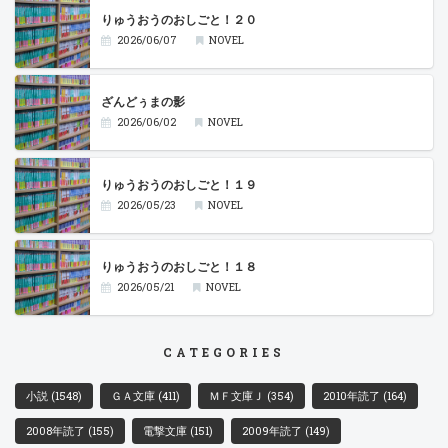
りゅうおうのおしごと！２０
2026/06/07
NOVEL
ざんどぅまの影
2026/06/02
NOVEL
りゅうおうのおしごと！１９
2026/05/23
NOVEL
りゅうおうのおしごと！１８
2026/05/21
NOVEL
CATEGORIES
小説
(1548)
ＧＡ文庫
(411)
ＭＦ文庫Ｊ
(354)
2010年読了
(164)
2008年読了
(155)
電撃文庫
(151)
2009年読了
(149)