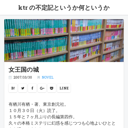
ktr の不定記というか何というか
女王国の城
2007/10/30
NOVEL
B!
LINE
有栖川有栖・著、東京創元社。
１０月３０日（火）読了。
１５年と７ヶ月ぶりの長編第四作。
久々の本格ミステリに幻惑を感じつつも心地よいひとと