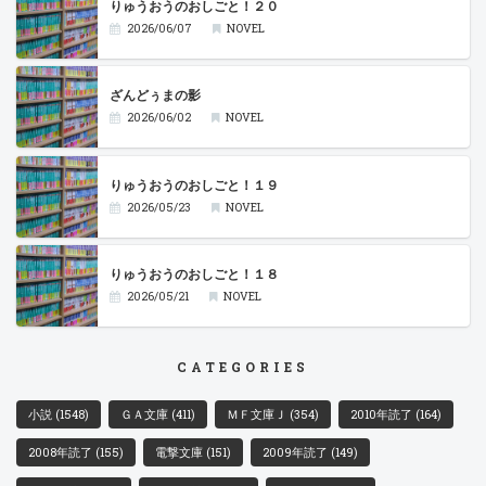
りゅうおうのおしごと！２０
2026/06/07
NOVEL
ざんどぅまの影
2026/06/02
NOVEL
りゅうおうのおしごと！１９
2026/05/23
NOVEL
りゅうおうのおしごと！１８
2026/05/21
NOVEL
CATEGORIES
小説
(1548)
ＧＡ文庫
(411)
ＭＦ文庫Ｊ
(354)
2010年読了
(164)
2008年読了
(155)
電撃文庫
(151)
2009年読了
(149)