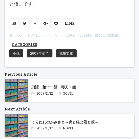
と僕』です。
B!
LINE
TOP
NOVEL
バッカーノ! 2002 【B side】Blood Sabbath
CATEGORIES
小説
2007年読了
電撃文庫
Previous Article
刀語 第十一話 毒刀・鍍
2007/11/12
NOVEL
Next Article
うらにわのかみさま～虎と猫と君と僕～
2007/11/17
NOVEL