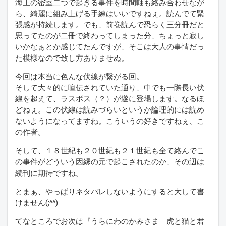
海上の密室二つで起きる事件を時間軸も絡み合わせなが
ら、綺麗に組み上げる手練はいいですねぇ。読んでて緊
張感が持続します。でも、前巻読んで恐らく三分冊だと
思ってたのが二冊で終わってしまった分、ちょっと寂し
いかなぁとか感じてたんですが、そこは大人の事情だっ
た模様なので致し方ありませぬ。
今回は本当に色んな伏線が繋がる回。
そして大々的に喧伝されていた通り、中でも一際長い伏
線を超えて、ラスボス（？）が遂に登場します。なるほ
どねぇ。この伏線は読みづらいというか論理的には読め
ないようになってますね。こういうの好きですねぇ、こ
の作者。
そして、１８世紀も２０世紀も２１世紀も全て絡んでこ
の事件がどういう因縁の元で起こされたのか、その辺は
続刊に期待ですね。
とまぁ、やっぱりネタバレしないようにすると大して書
けません(;^^)
てなところでお次は『うらにわのかみさま 虎と猫と君