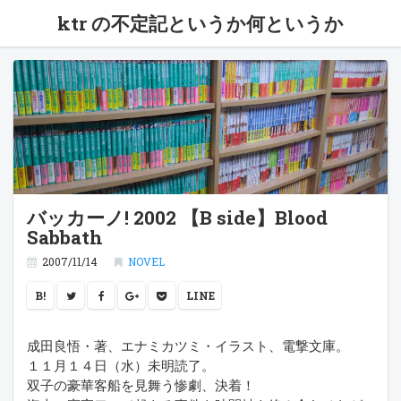
ktr の不定記というか何というか
バッカーノ! 2002 【B side】Blood
Sabbath
2007/11/14
NOVEL
B!
LINE
成田良悟・著、エナミカツミ・イラスト、電撃文庫。
１１月１４日（水）未明読了。
双子の豪華客船を見舞う惨劇、決着！