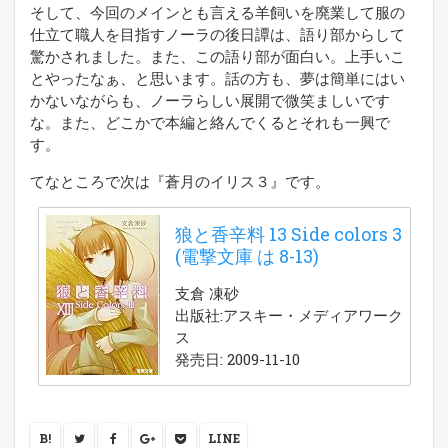
そして、今回のメインとも言える羊飼いを廃業して服の
仕立て職人を目指すノーラの後日譚は、語り部からして
驚かされました。また、この語り部が面白い。上手いこ
とやったなぁ、と思います。話の方も、夢は簡単にはい
かないながらも、ノーラらしい展開で微笑ましいです
な。また、どこかで本編と絡んでくるとそれも一興で
す。
てなところで次は『蒼月のイリス３』です。
狼と香辛料 13 Side colors 3
(電撃文庫 は 8-13)
支倉 凍砂
出版社:アスキー・メディアワーク
ス
発売日: 2009-11-10
B!
LINE