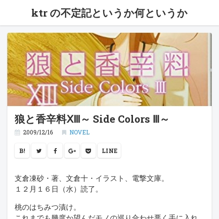
ktr の不定記というか何というか
狼と香辛料ⅩⅢ～ Side Colors Ⅲ～
2009/12/16
NOVEL
B!
LINE
支倉凍砂・著、文倉十・イラスト、電撃文庫。
１２月１６日（水）読了。
桃のはちみつ漬け。
これまでも幾度か望んだモノの巡り合わせ悪く手に入れ