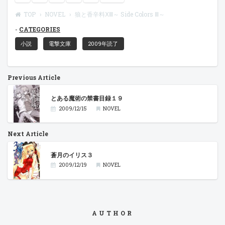
TOP
NOVEL
狼と香辛料ⅩⅢ～ Side Colors Ⅲ～
CATEGORIES
小説
電撃文庫
2009年読了
Previous Article
とある魔術の禁書目録１９
2009/12/15
NOVEL
Next Article
蒼月のイリス３
2009/12/19
NOVEL
AUTHOR