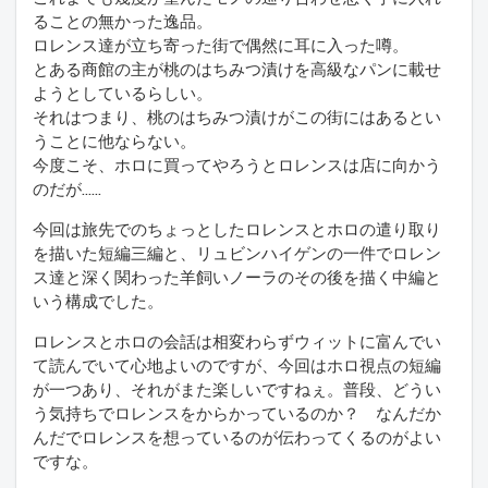
ることの無かった逸品。
ロレンス達が立ち寄った街で偶然に耳に入った噂。
とある商館の主が桃のはちみつ漬けを高級なパンに載せ
ようとしているらしい。
それはつまり、桃のはちみつ漬けがこの街にはあるとい
うことに他ならない。
今度こそ、ホロに買ってやろうとロレンスは店に向かう
のだが……
今回は旅先でのちょっとしたロレンスとホロの遣り取り
を描いた短編三編と、リュビンハイゲンの一件でロレン
ス達と深く関わった羊飼いノーラのその後を描く中編と
いう構成でした。
ロレンスとホロの会話は相変わらずウィットに富んでい
て読んでいて心地よいのですが、今回はホロ視点の短編
が一つあり、それがまた楽しいですねぇ。普段、どうい
う気持ちでロレンスをからかっているのか？ なんだか
んだでロレンスを想っているのが伝わってくるのがよい
ですな。