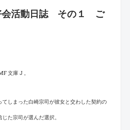
好会活動日誌 その１ ご
り
 文庫 J 。
ってしまった白崎宗司が彼女と交わした契約の
信じた宗司が選んだ選択。