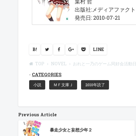
葉村 哲
出版社:メディアファク
発売日: 2010-07-21
B!
LINE
TOP
NOVEL
おれと一乃のゲーム同好会活動
CATEGORIES
小説
ＭＦ文庫Ｊ
2010年読了
Previous Article
暴走少女と妄想少年２