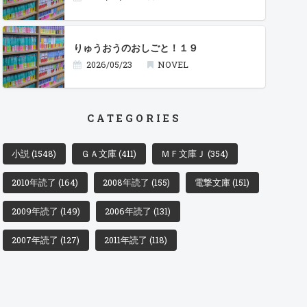
りゅうおうのおしごと！１９
2026/05/23
NOVEL
CATEGORIES
小説
(1548)
ＧＡ文庫
(411)
ＭＦ文庫Ｊ
(354)
2010年読了
(164)
2008年読了
(155)
電撃文庫
(151)
2009年読了
(149)
2006年読了
(131)
2007年読了
(127)
2011年読了
(118)