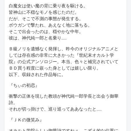
白魔女は使い魔の背に乗り夜を駆ける。
皆神山に不穏なモノを感じたのだ。
だが、そこで不測の事態が発生する。
ボウガンで撃たれ、あえなく地に落ちる。
そこで出会ったのは、穏やかな中年。
彼は、神代純一郎と名乗り……
Ｂ級ノリを遺憾なく発揮し、昨今のオリジナルアニメと
しては存在感の非常に大きかった『世紀末オカルト学
院』の公式アンソロジー。本当、色々と補完されていて
ＢＤ買う程度に嵌った身としては嬉しい限り。
以下、収録された作品毎に。
『ちぃの初恋』
衝撃の正体を現した教頭が神代純一郎学長と出会う御華
詩。
それが切っ掛けで、巡り巡ってああなったと……
『ＪＫの微笑み』
オカルト学院らしい御華詩ですねぇ。こずえ的な位置に