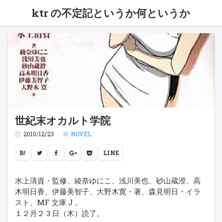
ktr の不定記というか何というか
世紀末オカルト学院
2010/12/23
NOVEL
B!
LINE
水上清資・監修、綾奈ゆにこ、浅川美也、砂山蔵澄、高
木明日香、伊藤美智子、大野木寛・著、森見明日・イラ
スト、MF 文庫 J 。
１２月２３日（木）読了。