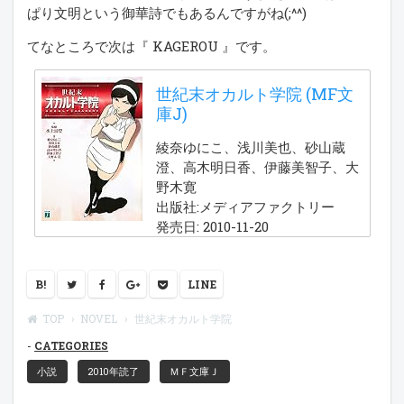
ぱり文明という御華詩でもあるんですがね(;^^)
てなところで次は『 KAGEROU 』です。
世紀末オカルト学院 (MF文
庫J)
綾奈ゆにこ、浅川美也、砂山蔵
澄、高木明日香、伊藤美智子、大
野木寛
出版社:メディアファクトリー
発売日: 2010-11-20
B!
LINE
TOP
NOVEL
世紀末オカルト学院
CATEGORIES
小説
2010年読了
ＭＦ文庫Ｊ