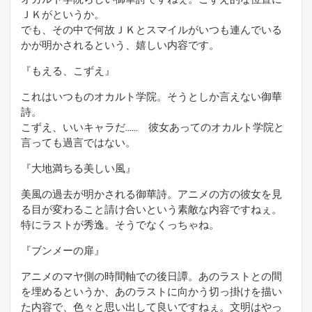
ＪＫがというか。
でも、その中で何故ＪＫとスマイルがいつも連んでいる
かが明かされるという、嬉しい内容です。
『もえる、こずえ』
これはいつものオカルト学院。そうとしか言えない御華
詩。
こずえ、いいキャラだ…… 彼女あってのオカルト学院と
言っても過言ではない。
『大地満ちる美しい風』
美風の過去が明かされる御華詩。アニメの方の彼女を見
る目が変わること請け合いという素敵な内容ですねぇ。
特にラストが秀逸。そうでなくっちゃね。
『ブンメーの扉』
アニメのマヤ側の時間軸での後日譚。あのラストとの間
を埋めるというか、あのラストに向かう切っ掛けを描い
た内容で、色々と思い出して良いですねぇ。文明はやっ