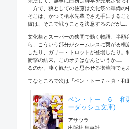
果たして、無事に白粉は脚本を完成させら
一方で、狼としての佐藤は文化祭の準備の
そこは、かつて槍水先輩でさえ手にするこ
彼は、そこで戦うことを決意するのだが……
文化祭とスーパーの狭間で動く物語。半額
ら、こういう部分がシームレスに繋がる構
したり、ガリー・トロットが登場したり。
衝撃の結末。このオチはなんというか……
るのか、凄く観たいと思わせる御華詩でも
てなところで次は『ベン・トー７～真・和
ベン・トー ６ 和栗
ーダッシュ文庫)
アサウラ
出版社:集英社