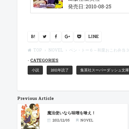
発売日: 2010-08-25
B!
LINE
TOP
NOVEL
ベン・トー６～和栗おこわ弁当
CATEGORIES
小説
2011年読了
集英社スーパーダッシュ文庫
Previous Article
魔法使いなら味噌を喰え！
2011/12/05
NOVEL