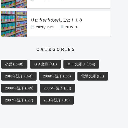
りゅうおうのおしごと！１８
2026/05/21
NOVEL
CATEGORIES
小説
(1548)
ＧＡ文庫
(411)
ＭＦ文庫Ｊ
(354)
2010年読了
(164)
2008年読了
(155)
電撃文庫
(151)
2009年読了
(149)
2006年読了
(131)
2007年読了
(127)
2011年読了
(118)