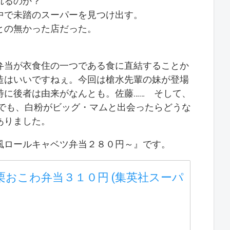
れるのか？
中で未踏のスーパーを見つけ出す。
との無かった店だった。
弁当が衣食住の一つである食に直結することか
造はいいですねぇ。今回は槍水先輩の妹が登場
特に後者は由来がなんとも。佐藤…… そして、
 でも、白粉がビッグ・マムと出会ったらどうな
ありました。
風ロールキャベツ弁当２８０円～』です。
おこわ弁当３１０円 (集英社スーパ