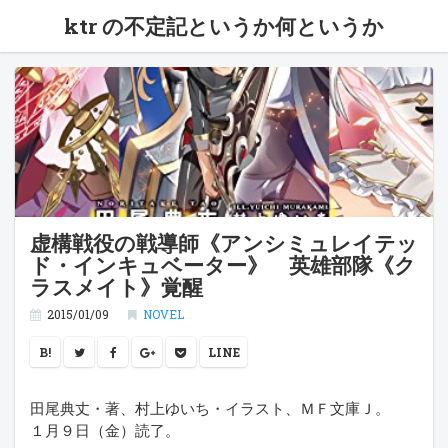
ktr の不定記というか何というか
虚構戦役の戦導師《アンシミュレイテッ
ド・インキュベーター》 英雄部隊《ク
ラスメイト》覚醒
2015/01/09
NOVEL
B!
LINE
田尾典丈・著、村上ゆいち・イラスト、ＭＦ文庫Ｊ。
１月９日（金）読了。