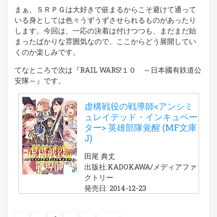
まぁ、ＳＲＰＧは大好きで嵌まるからこそ避けて通って
いる身としては色々うずうずさせられるものがあったり
します。今回は、一応の決着は付けつつも、まだまだ始
まったばかりな雰囲気なので、ここからどう展開してい
くのか楽しみです。
てなところで次は『RAIL WARS!１０ ～日本國有鉄道公
安隊～』です。
虚構戦役の戦導師<アンシミ
ュレイテッド・インキュベー
ター> 英雄部隊覚醒 (MF文庫
J)
田尾 典丈
出版社:KADOKAWA/メディアファ
クトリー
発売日: 2014-12-23