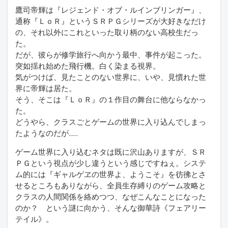
鷹司帝輝は『レジェンド・オブ・ルインブリンガー』、
通称『ＬｏＲ』というＳＲＰＧシリーズが大好きなだけ
の、それ以外にこれといった取り柄のない高校生だっ
た。
だが、彼らが修学旅行へ向かう最中、事件が起こった。
突如揺れ始めた飛行機。白く染まる視界。
気がつけば、見たことのない世界に、いや、見慣れた世
界に帝輝は居た。
そう、そこは『ＬｏＲ』の１作目の舞台に他ならなかっ
た。
どうやら、クラスごとゲームの世界に入り込んでしまっ
たようなのだが……
ゲーム世界に入り込むネタは既に沢山ありますが、ＳＲ
ＰＧという視点が少し違うという感じですねぇ。システ
ム的には『ギャルゲヱの世界よ、ようこそ』を彷彿とさ
せるところもありながら、全員生存縛りのゲーム攻略と
クラスの人間関係を絡めつつ、なぜこんなことになった
のか？ という謎に向かう、そんな御華詩《フェアリー
テイル》。