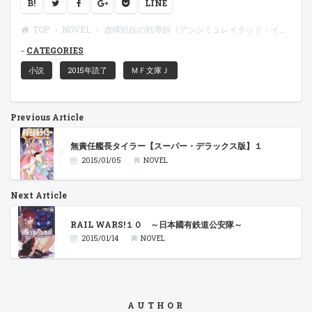
B!
LINE
TOP
NOVEL
虚構戦役の戦導師《アンシミュレイテッド・インキュベーター》 英雄部隊《クラスメイト》覚醒
CATEGORIES
小説
2015年読了
ＭＦ文庫Ｊ
Previous Article
無責任艦長タイラー【スーパー・デラックス版】１
2015/01/05
NOVEL
Next Article
RAIL WARS!１０ ～日本國有鉄道公安隊～
2015/01/14
NOVEL
AUTHOR