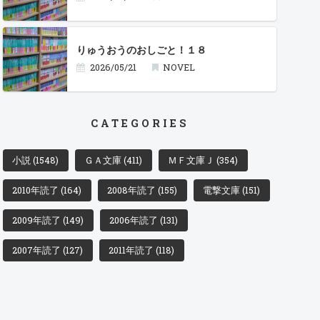
りゅうおうのおしごと！１８
2026/05/21
NOVEL
CATEGORIES
小説
(1548)
ＧＡ文庫
(411)
ＭＦ文庫Ｊ
(354)
2010年読了
(164)
2008年読了
(155)
電撃文庫
(151)
2009年読了
(149)
2006年読了
(131)
2007年読了
(127)
2011年読了
(118)