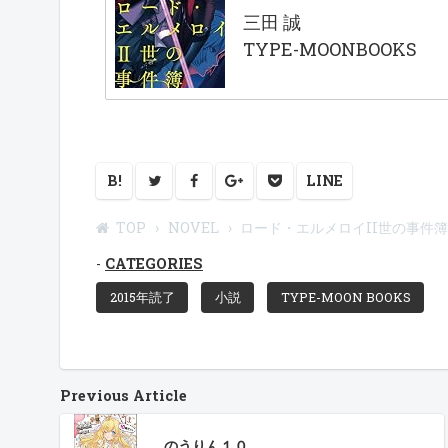
三田 誠
TYPE-MOONBOOKS
B!
LINE
TOP
NOVEL
ロード・エルメロイII世の事件簿 c
CATEGORIES
2015年読了
小説
TYPE-MOON BOOKS
Previous Article
のうりん１０