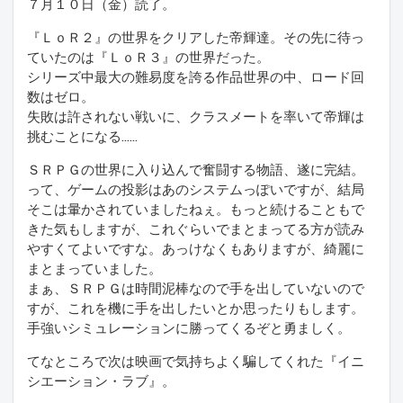
７月１０日（金）読了。
『ＬｏＲ２』の世界をクリアした帝輝達。その先に待っ
ていたのは『ＬｏＲ３』の世界だった。
シリーズ中最大の難易度を誇る作品世界の中、ロード回
数はゼロ。
失敗は許されない戦いに、クラスメートを率いて帝輝は
挑むことになる……
ＳＲＰＧの世界に入り込んで奮闘する物語、遂に完結。
って、ゲームの投影はあのシステムっぽいですが、結局
そこは暈かされていましたねぇ。もっと続けることもで
きた気もしますが、これぐらいでまとまってる方が読み
やすくてよいですな。あっけなくもありますが、綺麗に
まとまっていました。
まぁ、ＳＲＰＧは時間泥棒なので手を出していないので
すが、これを機に手を出したいとか思ったりもします。
手強いシミュレーションに勝ってくるぞと勇ましく。
てなところで次は映画で気持ちよく騙してくれた『イニ
シエーション・ラブ』。