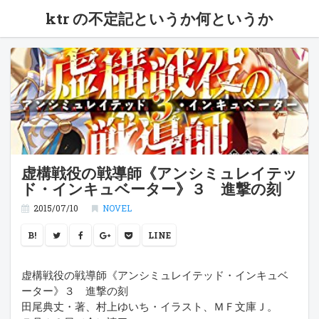
ktr の不定記というか何というか
虚構戦役の戦導師《アンシミュレイテッ
ド・インキュベーター》３ 進撃の刻
2015/07/10
NOVEL
B!
LINE
虚構戦役の戦導師《アンシミュレイテッド・インキュベ
ーター》３ 進撃の刻
田尾典丈・著、村上ゆいち・イラスト、ＭＦ文庫Ｊ。