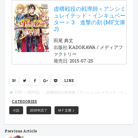
虚構戦役の戦導師＜アンシミ
ュレイテッド・インキュベー
ター＞ 3 進撃の刻 (MF文庫
J)
田尾 典丈
出版社:KADOKAWA / メディアフ
ァクトリー
発売日: 2015-07-25
B!
LINE
TOP
NOVEL
虚構戦役の戦導師《アンシミュレイテッド・インキュベーター》３ 進撃の刻
CATEGORIES
小説
2015年読了
ＭＦ文庫Ｊ
Previous Article