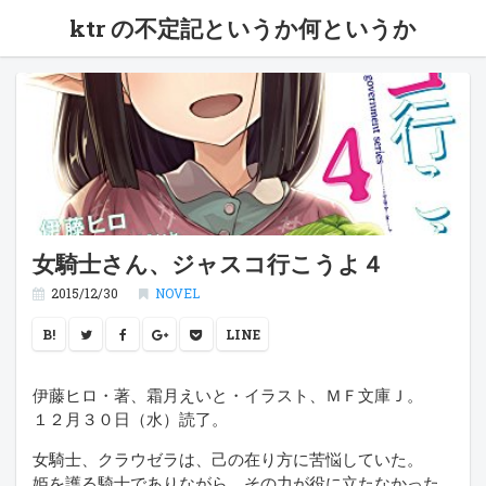
ktr の不定記というか何というか
女騎士さん、ジャスコ行こうよ４
2015/12/30
NOVEL
B!
LINE
伊藤ヒロ・著、霜月えいと・イラスト、ＭＦ文庫Ｊ。
１２月３０日（水）読了。
女騎士、クラウゼラは、己の在り方に苦悩していた。
姫を護る騎士でありながら、その力が役に立たなかった