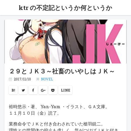
ktr の不定記というか何というか
２９とＪＫ３～社畜のいやしはＪＫ～
2017/11/10
NOVEL
B!
LINE
裕時悠示・著、 Yan-Yam ・イラスト、ＧＡ文庫。
１１月１０日（金）読了。
業務命令でＪＫと付き合わされていた槍羽鋭二。
理性との世間体の抑止も虚しく、気がつけばＪＫと付き