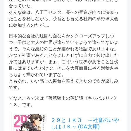
合っていた。
そんな彼は、八王子センター長への昇進が内々に決まっ
たことを秘しながら、茶番とも言える社内の草野球大会
に参加するのだが……
日本的な会社の駄目な面なんかをクローズアップしつ
つ、子供と大人の世界が違っているようで違ってないよ
うで、そんな感じのことが描かれる物語でありますな。
かつて社畜であることをよしとせずに自力で抜け出した
身ではありますが、まぁ、こういう世界があることは傍
目には見ていたわけで。そこを大真面目にやる滑稽さや
らもよく描かれていますな。
ともあれ、いい感じの舞台を整えてきたので次が楽しみ
です。
てなところで次は『落第騎士の英雄譚《キャバルリィ》
１３』です。
２９とＪＫ３ ～社畜のいや
しはＪＫ～ (GA文庫)