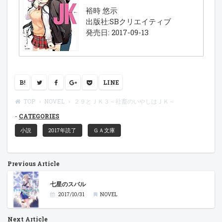
裕時 悠示
出版社:SBクリエイティブ
発売日: 2017-09-13
B!
LINE
TOP
NOVEL
２９とＪＫ３～社畜のいやしはＪＫ～
CATEGORIES
小説
2017年読了
ＧＡ文庫
Previous Article
七星のスバル
2017/10/31
NOVEL
Next Article