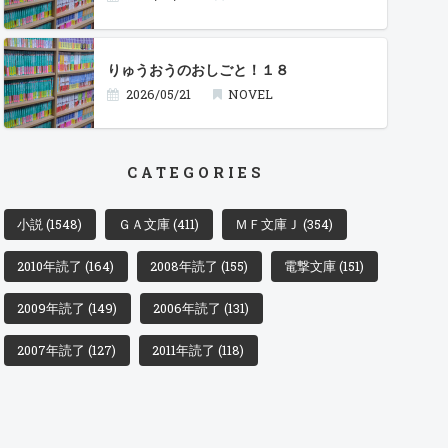
りゅうおうのおしごと！１８
2026/05/21
NOVEL
CATEGORIES
小説
(1548)
ＧＡ文庫
(411)
ＭＦ文庫Ｊ
(354)
2010年読了
(164)
2008年読了
(155)
電撃文庫
(151)
2009年読了
(149)
2006年読了
(131)
2007年読了
(127)
2011年読了
(118)