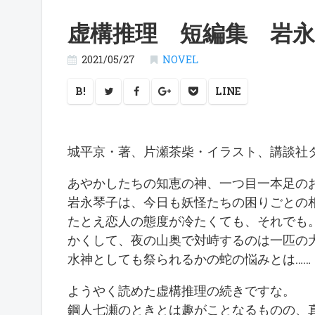
虚構推理 短編集 岩
2021/05/27
NOVEL
B!
LINE
城平京・著、片瀬茶柴・イラスト、講談社タ
あやかしたちの知恵の神、一つ目一本足の
岩永琴子は、今日も妖怪たちの困りごとの
たとえ恋人の態度が冷たくても、それでも
かくして、夜の山奥で対峙するのは一匹の
水神としても祭られるかの蛇の悩みとは……
ようやく読めた虚構推理の続きですな。
鋼人七瀬のときとは趣がことなるものの、