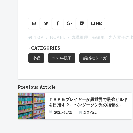
B!
LINE
TOP
NOVEL
虚構推理 短編集 岩永琴子の
CATEGORIES
小説
2021年読了
講談社タイガ
Previous Article
ＴＲＰＧプレイヤーが異世界で最強ビルド
を目指す２～ヘンダーソン氏の福音を～
2021/05/21
NOVEL