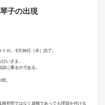
永琴子の出現
イガ。 5月26日（木）読了。
おひいさま。
相談に乗るのである。
。
大蛇。
真相究明ではなく虚構であっても理屈を付ける