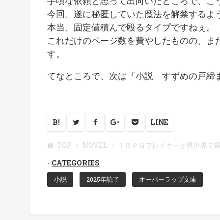
手頃な依頼と思って出向いたところで、こ
今回、遂に秘匿していた魔法を解禁するよ
本当、固定値積んで殴るタイプですねぇ。
これだけのページ数を費やしたものの、ま
す。
てなところで、次は『小説 すずめの戸締
B!
LINE
TOP
NOVEL
ＴＲＰＧプレイヤーが異世界で
CATEGORIES
小説
2025年読了
オーバーラップ文庫