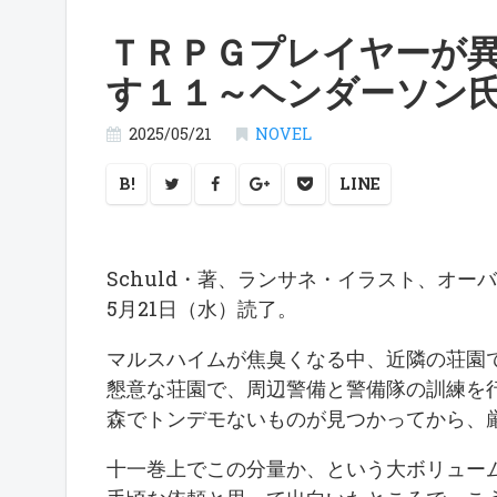
ＴＲＰＧプレイヤーが
す１１～ヘンダーソン
2025/05/21
NOVEL
B!
LINE
Schuld・著、ランサネ・イラスト、オー
5月21日（水）読了。
マルスハイムが焦臭くなる中、近隣の荘園
懇意な荘園で、周辺警備と警備隊の訓練を
森でトンデモないものが見つかってから、厳
十一巻上でこの分量か、という大ボリュー