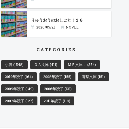
りゅうおうのおしごと！１８
2026/05/21
NOVEL
CATEGORIES
小説
(1548)
ＧＡ文庫
(411)
ＭＦ文庫Ｊ
(354)
2010年読了
(164)
2008年読了
(155)
電撃文庫
(151)
2009年読了
(149)
2006年読了
(131)
2007年読了
(127)
2011年読了
(118)