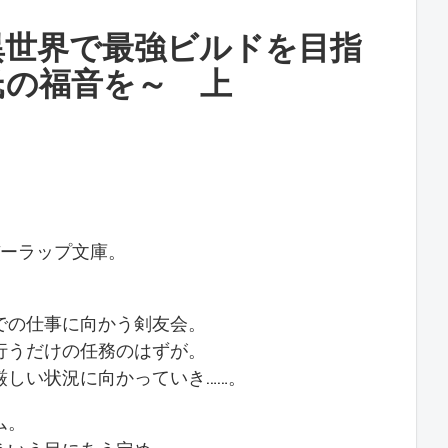
異世界で最強ビルドを目指
氏の福音を～ 上
バーラップ文庫。
での仕事に向かう剣友会。
行うだけの任務のはずが。
しい状況に向かっていき……。
ム。