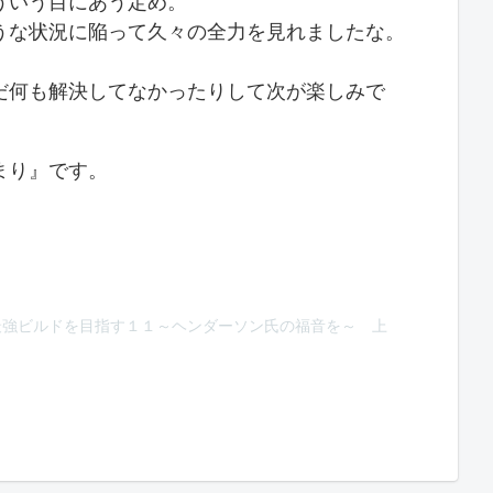
ういう目にあう定め。
うな状況に陥って久々の全力を見れましたな。
だ何も解決してなかったりして次が楽しみで
まり』です。
最強ビルドを目指す１１～ヘンダーソン氏の福音を～ 上