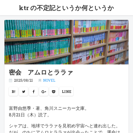
ktr の不定記というか何というか
密会 アムロとララァ
2025/08/21
NOVEL
B!
LINE
富野由悠季・著、角川スニーカー文庫。
8月21日（木）読了。
シャアは、地球でララァを見初め宇宙へと連れ出した。
だが、のちにアムロとララァが出会ったことで、運命は