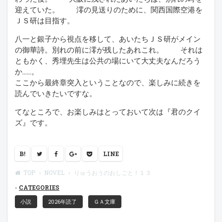
迎えていた。 澪の見送りのために、関西国際空港を
ＪＳ研は目指す。
八一と銀子から視点を移して、あいたちＪＳ研がメイン
の御華詩。別れの前に澪が残したあれこれ。 それは
ともかく、秀埋先生は公共の場にいて大丈夫なんだろう
か……。
ここから最終章突入ということなので、楽しみに続きを
読んでいきたいですな。
てなところで、お楽しみはとっておいて次は『君のクイ
ズ』です。
B!
LINE
TOP
NOVEL
りゅうおうのおしごと！１３
CATEGORIES
小説
2026年読了
ＧＡ文庫