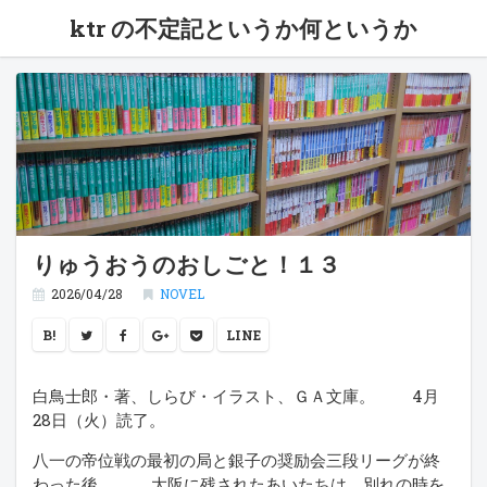
ktr の不定記というか何というか
りゅうおうのおしごと！１３
2026/04/28
NOVEL
B!
LINE
白鳥士郎・著、しらび・イラスト、ＧＡ文庫。 4月
28日（火）読了。
八一の帝位戦の最初の局と銀子の奨励会三段リーグが終
わった後。 大阪に残されたあいたちは、別れの時を