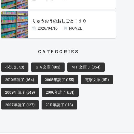
りゅうおうのおしごと！１０
2026/04/16
NOVEL
CATEGORIES
小説
(1543)
ＧＡ文庫
(403)
ＭＦ文庫Ｊ
(354)
2010年読了
(164)
2008年読了
(155)
電撃文庫
(151)
2009年読了
(149)
2006年読了
(131)
2007年読了
(127)
2011年読了
(118)