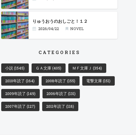
りゅうおうのおしごと！１２
2026/04/22
NOVEL
CATEGORIES
小説
(1545)
ＧＡ文庫
(405)
ＭＦ文庫Ｊ
(354)
2010年読了
(164)
2008年読了
(155)
電撃文庫
(151)
2009年読了
(149)
2006年読了
(131)
2007年読了
(127)
2011年読了
(118)