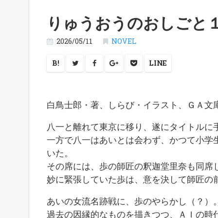
りゅうおうのおしごと
2026/05/11
NOVEL
B!
LINE
白鳥士郎・著、しらび・イラスト、ＧＡ
八一と離れて東京に移り、遂にタイトルに
一方で八一はあいとは会わず、かつて小学
いた。
その席には、歩の師匠の釈迦堂里奈も同席
妙に緊張していた歩は、意を決して師匠の前
あいの女流名跡戦に、歩のやらかし（？）
過去の因縁的なものを描きつつ、ＡＩの時