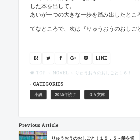
した本を出して。
あいが一つの大きな一歩を踏み出したとこ
てなところで、次は『りゅうおうのおしご
B!
LINE
TOP
NOVEL
りゅうおうのおしごと１６！
CATEGORIES
小説
2026年読了
ＧＡ文庫
Previous Article
りゅうおうのおしごと！１５．５～髪を切