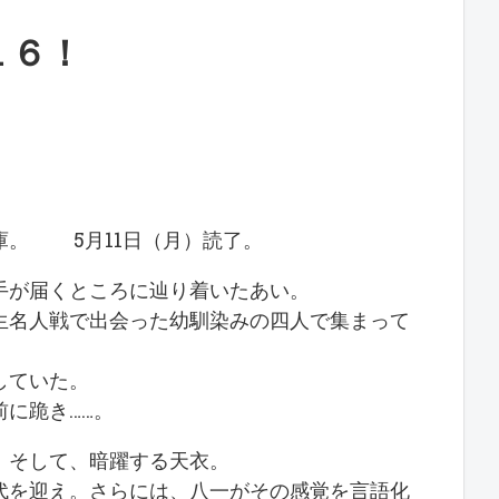
１６！
文庫。 5月11日（月）読了。
手が届くところに辿り着いたあい。
生名人戦で出会った幼馴染みの四人で集まって
していた。
に跪き……。
。そして、暗躍する天衣。
代を迎え。さらには、八一がその感覚を言語化