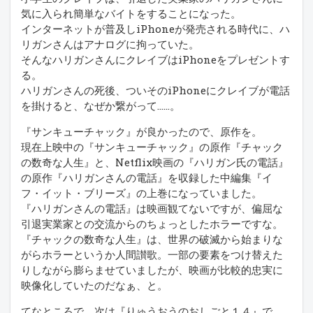
気に入られ簡単なバイトをすることになった。
インターネットが普及しiPhoneが発売される時代に、ハ
リガンさんはアナログに拘っていた。
そんなハリガンさんにクレイブはiPhoneをプレゼントす
る。
ハリガンさんの死後、ついそのiPhoneにクレイブが電話
を掛けると、なぜか繋がって……。
『サンキューチャック』が良かったので、原作を。
現在上映中の『サンキューチャック』の原作『チャック
の数奇な人生』と、Netflix映画の『ハリガン氏の電話』
の原作『ハリガンさんの電話』を収録した中編集『イ
フ・イット・ブリーズ』の上巻になっていました。
『ハリガンさんの電話』は映画観てないですが、偏屈な
引退実業家との交流からのちょっとしたホラーですな。
『チャックの数奇な人生』は、世界の破滅から始まりな
がらホラーというか人間讃歌。一部の要素をつけ替えた
りしながら膨らませていましたが、映画が比較的忠実に
映像化していたのだなぁ、と。
てなところで、次は『りゅうおうのおしごと１４』で