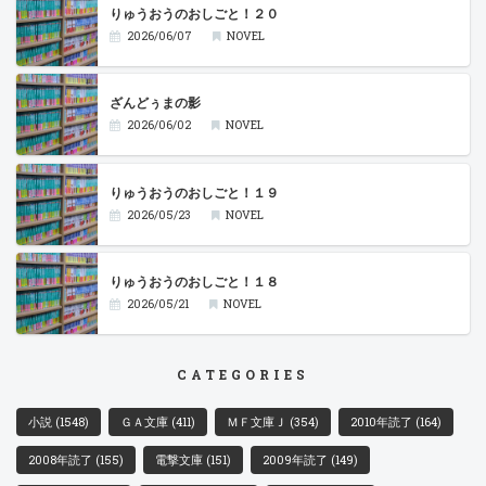
りゅうおうのおしごと！２０
2026/06/07
NOVEL
ざんどぅまの影
2026/06/02
NOVEL
りゅうおうのおしごと！１９
2026/05/23
NOVEL
りゅうおうのおしごと！１８
2026/05/21
NOVEL
CATEGORIES
小説
(1548)
ＧＡ文庫
(411)
ＭＦ文庫Ｊ
(354)
2010年読了
(164)
2008年読了
(155)
電撃文庫
(151)
2009年読了
(149)