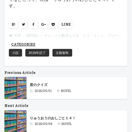
す。
B!
LINE
TOP
NOVEL
チャックの数奇な人生 イフ・イット・ブリーズ
CATEGORIES
小説
2026年読了
文藝春秋
Previous Article
君のクイズ
2026/05/01
NOVEL
Next Article
りゅうおうのおしごと１４！
2026/05/08
NOVEL