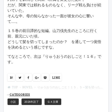
だが、関東では頼れるものもなく、リーグ戦も負けが続
いていた。
そんな中、母の知らなかった一面が彼女の心に響い
て……。
１５巻の前日譚的な短編。山刀伐先生のところに行く
前、親元にいた頃。
どうして髪を切ってしまったのか？ を通して一つ覚悟
を決めるという感じですな。
てなところで、次は『りゅうおうのおしごと！１６』で
す。
B!
LINE
TOP
NOVEL
りゅうおうのおしごと！１５．５～髪を切った理由～
CATEGORIES
小説
2026年読了
ＧＡ文庫