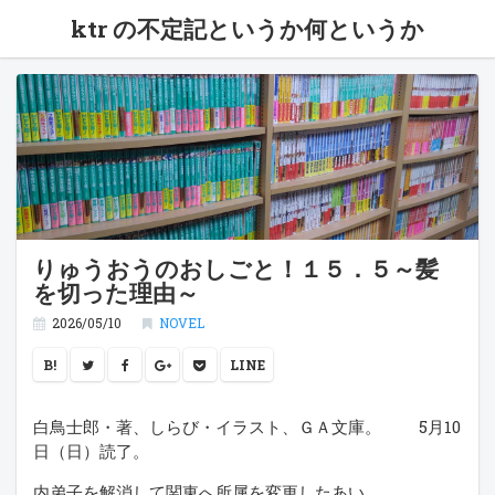
ktr の不定記というか何というか
りゅうおうのおしごと！１５．５～髪
を切った理由～
2026/05/10
NOVEL
B!
LINE
白鳥士郎・著、しらび・イラスト、ＧＡ文庫。 5月10
日（日）読了。
内弟子を解消して関東へ所属を変更したあい。