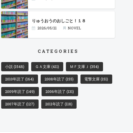
りゅうおうのおしごと！１８
2026/05/21
NOVEL
CATEGORIES
小説
(1548)
ＧＡ文庫
(411)
ＭＦ文庫Ｊ
(354)
2010年読了
(164)
2008年読了
(155)
電撃文庫
(151)
2009年読了
(149)
2006年読了
(131)
2007年読了
(127)
2011年読了
(118)