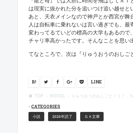
『龍と苺』では大胆に時間を飛ばしてＡＩ
は現実に抜かれた分を追いつけ追い越せと
あと、天衣メインなので神戸とか西宮が舞
人は自転車に乗れないは言い過ぎでも、最
変わってるていどの標高の大学もあるので
チャリ率高かったです。そんなことを思い
てなところで、次は『りゅうおうのおしご
B!
LINE
TOP
NOVEL
りゅうおうのおしごと！１７．
CATEGORIES
小説
2026年読了
ＧＡ文庫