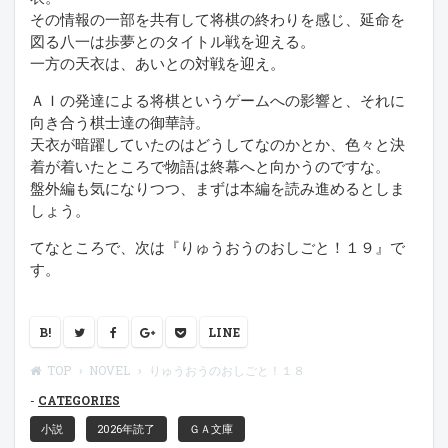
その情報の一部を共有して将棋の終わりを感じ、延命を
図る八一は歩夢とのタイトル戦を迎える。
一方の天衣は、あいとの対戦を迎え。
ＡＩの発達による将棋というゲームへの影響と、それに
向き合う棋士達の御華詩。
天衣が暗躍していたのはどうしてなのかとか、色々と決
着が着いたところで物語は終幕へと向かうのですな。
盤外編も気になりつつ、まずは本編を読み進めるとしま
しょう。
てなところで、次は『りゅうおうのおしごと！１９』で
す。
B!
LINE
TOP
NOVEL
りゅうおうのおしごと！１８
CATEGORIES
小説
2026年読了
ＧＡ文庫