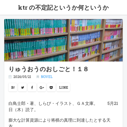
ktr の不定記というか何というか
りゅうおうのおしごと！１８
2026/05/21
NOVEL
B!
LINE
白鳥士郎・著、しらび・イラスト、ＧＡ文庫。 5月21
日（木）読了。
膨大な計算資源により将棋の真理に到達したとする天
衣。