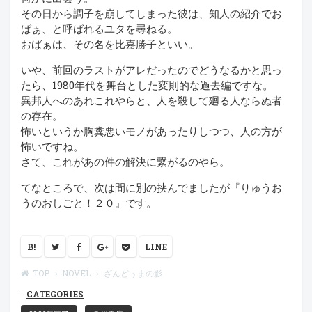
その日から調子を崩してしまった彼は、知人の紹介でお
ばぁ、と呼ばれるユタを尋ねる。
おばぁは、その名を比嘉勝子といい。
いや、前回のラストがアレだったのでどうなるかと思っ
たら、1980年代を舞台とした変則的な過去編ですな。
異邦人へのあれこれやらと、人を殺して廻る人ならぬ者
の存在。
怖いというか胸糞悪いモノがあったりしつつ、人の方が
怖いですね。
さて、これがあの件の解決に繋がるのやら。
てなところで、次は間に別の挟んでましたが『りゅうお
うのおしごと！２０』です。
B!
LINE
TOP
NOVEL
ざんどぅまの影
CATEGORIES