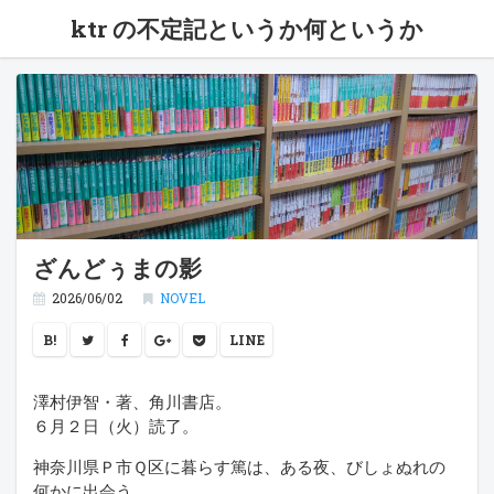
ktr の不定記というか何というか
ざんどぅまの影
2026/06/02
NOVEL
B!
LINE
澤村伊智・著、角川書店。
６月２日（火）読了。
神奈川県Ｐ市Ｑ区に暮らす篤は、ある夜、びしょぬれの
何かに出会う。