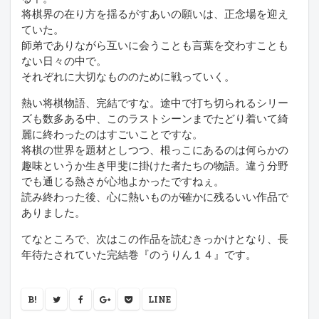
将棋界の在り方を揺るがすあいの願いは、正念場を迎え
ていた。
師弟でありながら互いに会うことも言葉を交わすことも
ない日々の中で。
それぞれに大切なもののために戦っていく。
熱い将棋物語、完結ですな。途中で打ち切られるシリー
ズも数多ある中、このラストシーンまでたどり着いて綺
麗に終わったのはすごいことですな。
将棋の世界を題材としつつ、根っこにあるのは何らかの
趣味というか生き甲斐に掛けた者たちの物語。違う分野
でも通じる熱さが心地よかったですねぇ。
読み終わった後、心に熱いものが確かに残るいい作品で
ありました。
てなところで、次はこの作品を読むきっかけとなり、長
年待たされていた完結巻『のうりん１４』です。
B!
LINE