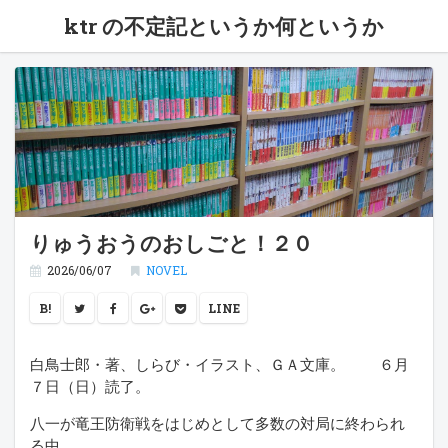
ktr の不定記というか何というか
りゅうおうのおしごと！２０
2026/06/07
NOVEL
B!
LINE
白鳥士郎・著、しらび・イラスト、ＧＡ文庫。 ６月
７日（日）読了。
八一が竜王防衛戦をはじめとして多数の対局に終わられ
る中。