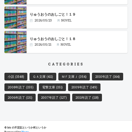
りゅうおうのおしごと！１９
2026/05/23
NOVEL
りゅうおうのおしごと！１８
2026/05/21
NOVEL
CATEGORIES
小説
(1548)
ＧＡ文庫
(411)
ＭＦ文庫Ｊ
(354)
2010年読了
(164)
2008年読了
(155)
電撃文庫
(151)
2009年読了
(149)
2006年読了
(131)
2007年読了
(127)
2011年読了
(118)
© ktr の不定記というか何というか
Powered by
Hugo
.