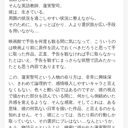
そんな英語教師、蓮実聖司。
彼は、生きている。
周囲の状況を過ごしやすい状況に整えながら。
そのために、ちょっとばかり、人より選択肢が広い手段
を用いながら……
映画館で予告を何度も観る間に気になって、こういうの
は映画より前に原作を読んでおくべきだろうと思って手
に取った作品。正直、予告を観なければ手に取らなかっ
たとはいえ、予告を観ずにまっさらな状態で読みたかっ
たとも思う内容でありますな。
この、蓮実聖司という人物の在り方は、非常に興味深
い。きわめて論理的で、感情移入しやすいキャラと言え
なくもない。色々と酷い話ではあるのですが、彼の視点
で描かれた部分を読んでいる間に、何かしら倒錯めいた
共感を覚えるような、そんな感覚。そしてこれは、ある
意味、彼の何気ない日常を描いた作品、と言えるのかも
知れません。そう、彼にとっては、当たり前の行動しか
取っていない。その選択にブレはない……なんというか、
もう、物語云々というより、緻密に描かれた蓮実聖司と