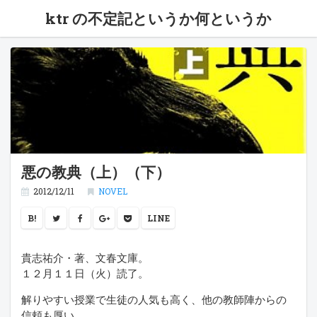
ktr の不定記というか何というか
悪の教典（上）（下）
2012/12/11
NOVEL
B!
LINE
貴志祐介・著、文春文庫。
１２月１１日（火）読了。
解りやすい授業で生徒の人気も高く、他の教師陣からの
信頼も厚い。