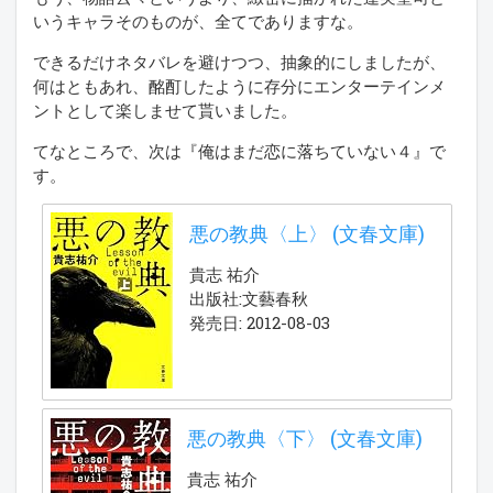
いうキャラそのものが、全てでありますな。
できるだけネタバレを避けつつ、抽象的にしましたが、
何はともあれ、酩酊したように存分にエンターテインメ
ントとして楽しませて貰いました。
てなところで、次は『俺はまだ恋に落ちていない４』で
す。
悪の教典〈上〉 (文春文庫)
貴志 祐介
出版社:文藝春秋
発売日: 2012-08-03
悪の教典〈下〉 (文春文庫)
貴志 祐介