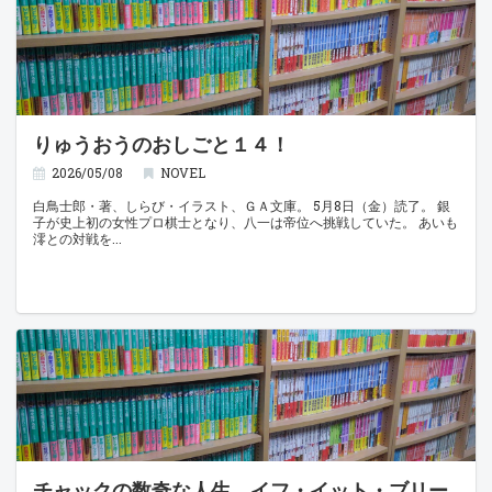
りゅうおうのおしごと１４！
2026/05/08
NOVEL
白鳥士郎・著、しらび・イラスト、ＧＡ文庫。 5月8日（金）読了。 銀
子が史上初の女性プロ棋士となり、八一は帝位へ挑戦していた。 あいも
澪との対戦を
チャックの数奇な人生 イフ・イット・ブリー