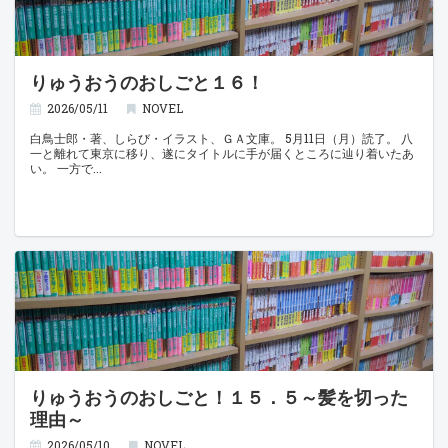
りゅうおうのおしごと１６！
2026/05/11
NOVEL
白鳥士郎・著、しらび・イラスト、ＧＡ文庫。 5月11日（月）読了。 八
一と離れて東京に移り、遂にタイトルに手が届くところに辿り着いたあ
い。 一方で
りゅうおうのおしごと！１５．５～髪を切った
理由～
2026/05/10
NOVEL