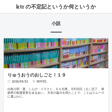
ktr の不定記というか何というか
小説
りゅうおうのおしごと！１９
2026/05/23
NOVEL
白鳥士郎・著、しらび・イラスト、ＧＡ文庫。 5月23日（土）読了。 将
棋界の制度変更を迫るあい。 天衣の協力を得たことで、ことはスムーズ
に運ぶかに