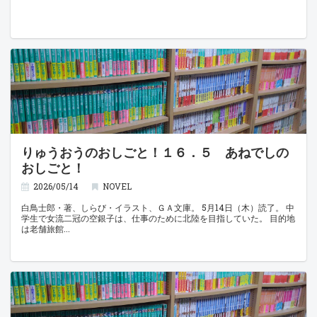
りゅうおうのおしごと！１６．５ あねでしの
おしごと！
2026/05/14
NOVEL
白鳥士郎・著、しらび・イラスト、ＧＡ文庫。 5月14日（木）読了。 中
学生で女流二冠の空銀子は、仕事のために北陸を目指していた。 目的地
は老舗旅館