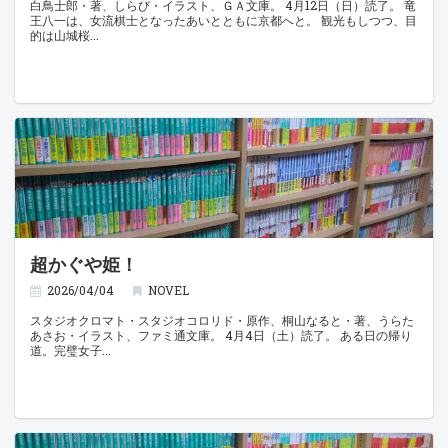
白鳥士郎・著、しらび・イラスト、ＧＡ文庫。 4月12日（日）読了。 竜
王八一は、女流棋士となったあいとともに京都へと。 観光もしつつ、目
的は山城桜
超かぐや姫！
2026/04/04
NOVEL
スタジオクロマト・スタジオコロリド・原作、桐山なると・著、うらた
あさお・イラスト、ファミ通文庫。 4月4日（土）読了。 ある日の帰り
道。完璧女子