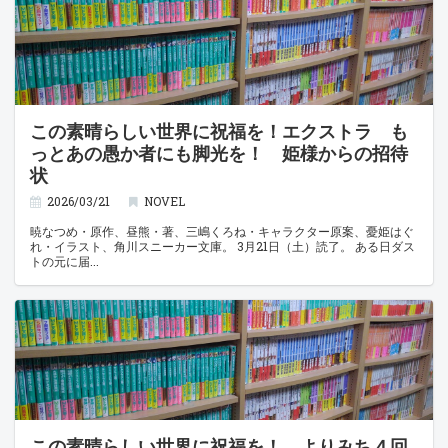
この素晴らしい世界に祝福を！エクストラ も
っとあの愚か者にも脚光を！ 姫様からの招待
状
2026/03/21
NOVEL
暁なつめ・原作、昼熊・著、三嶋くろね・キャラクター原案、憂姫はぐ
れ・イラスト、角川スニーカー文庫。 3月21日（土）読了。 ある日ダス
トの元に届
この素晴らしい世界に祝福を！ よりみち４回