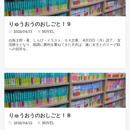
りゅうおうのおしごと！９
2026/04/13
NOVEL
白鳥士郎・著、しらび・イラスト、ＧＡ文庫。 4月13日（月）読了。 女
流棋士となり、順調に勝利を重ねてきた天衣は、遂に女王とのリーグ戦
への切符を
りゅうおうのおしごと！８
2026/04/12
NOVEL