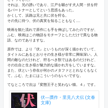
それは、兄の誘いであり、江戸を騒がす犬人間・伏を狩
るパートナーとしてという思惑もあった。
かくして、浜路は兄と共に伏を狩る。
その先に待つ、伏の真実を知ることもなく……
映画を観た流れで原作にも手を伸ばしてみたのですが、
ふむ、映画はこの物語をモチーフとしただけで異なる物
語、なのでありますな。
原作では、より『伏』というものが深く描かれていて、
タイトルにあるとおりその生き様が非常に興味深い。人
間の敵なのだけれど、狩るべき獣ではあるのだけれど、
その出自と生き様が魅力的な描かれ方をしていますな。
また、伏という存在が何かのメタファととれなくもなく
て。ふむ、たまにはこういうのもいいですな。
てなところで次は『変態王子と笑わない猫。４』です。
伏―贋作・里見八犬伝 (文春
文庫)