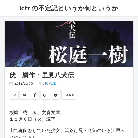
ktr の不定記というか何というか
伏 贋作・里見八犬伝
2012/11/06
NOVEL
B!
LINE
桜庭一樹・著、文春文庫。
１１月６日（火）読了。
山で猟師をしていた少女、浜路は兄・道節のいる江戸へ
とやってきた。