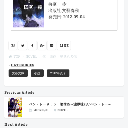
桜庭 一樹
出版社:文藝春秋
発売日: 2012-09-04
B!
LINE
TOP
NOVEL
伏 贋作・里見八犬伝
CATEGORIES
文春文庫
小説
2012年読了
Previous Article
ベン・トー９．５ 箸休め～濃厚味わいベン・トー～
2012/10/31
NOVEL
Next Article