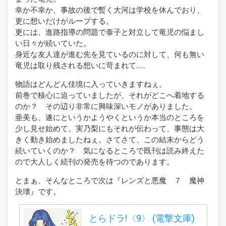
幸か不幸か、事故の後で暫く大河は学校を休んでおり、
更に想いだけがループする。
更には、進路指導の問題で泰子と対立して竜児の悩まし
い日々が続いていた。
身近な友人達が進む先を見ているのに対して、何も無い
竜児は取り残される想いに苛まれて……
物語はどんどん佳境に入っていきますねぇ。
前巻で核心に迫っていましたが、それがどこへ着地する
のか？ その辺り非常に興味深いモノがありました。
亜美も、遂にというかようやくというか本当のところを
少し見せ始めて、実乃梨にもそれが伝わって、事態は大
きく動き始めましたねぇ。さてさて、この結末からどう
続いていくのか？ 気になるところで既刊は読み終えた
ので大人しく続刊の発売を待つのであります。
とまぁ、そんなところで次は『レンズと悪魔 ７ 魔神
決壊』です。
とらドラ!〈9〉 (電撃文庫)