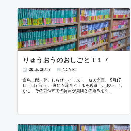
りゅうおうのおしごと！１７
2026/05/17
NOVEL
白鳥士郎・著、しらび・イラスト、ＧＡ文庫。 5月17
日（日）読了。 遂に女流タイトルを獲得したあい。し
かし、その就位式での発言が周囲との亀裂を生