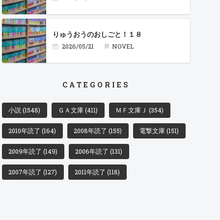
りゅうおうのおしごと！１８
2026/05/21
NOVEL
CATEGORIES
小説
(1548)
ＧＡ文庫
(411)
ＭＦ文庫Ｊ
(354)
2010年読了
(164)
2008年読了
(155)
電撃文庫
(151)
2009年読了
(149)
2006年読了
(131)
2007年読了
(127)
2011年読了
(118)