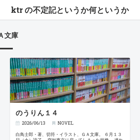
ktr の不定記というか何というか
Ａ文庫
のうりん１４
2026/06/13
NOVEL
白鳥士郎・著、切符・イラスト、ＧＡ文庫。 ６月１３
日（土）読了。 突如東京に戻ってしまった林檎。 連れ