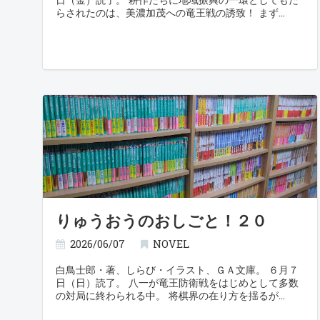
らされたのは、美濃加茂への竜王戦の誘致！ まず
りゅうおうのおしごと！２０
2026/06/07
NOVEL
白鳥士郎・著、しらび・イラスト、ＧＡ文庫。 ６月７
日（日）読了。 八一が竜王防衛戦をはじめとして多数
の対局に終わられる中。 将棋界の在り方を揺るが