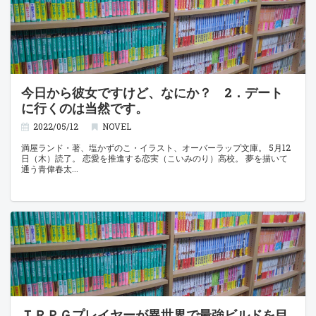
今日から彼女ですけど、なにか？ 2．デート
に行くのは当然です。
2022/05/12
NOVEL
満屋ランド・著、塩かずのこ・イラスト、オーバーラップ文庫。 5月12
日（木）読了。 恋愛を推進する恋実（こいみのり）高校。 夢を描いて
通う青偉春太
ＴＲＰＧプレイヤーが異世界で最強ビルドを目