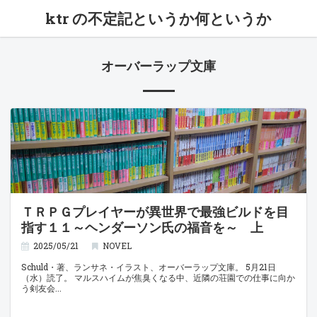
ktr の不定記というか何というか
オーバーラップ文庫
ＴＲＰＧプレイヤーが異世界で最強ビルドを目
指す１１～ヘンダーソン氏の福音を～ 上
2025/05/21
NOVEL
Schuld・著、ランサネ・イラスト、オーバーラップ文庫。 5月21日
（水）読了。 マルスハイムが焦臭くなる中、近隣の荘園での仕事に向か
う剣友会