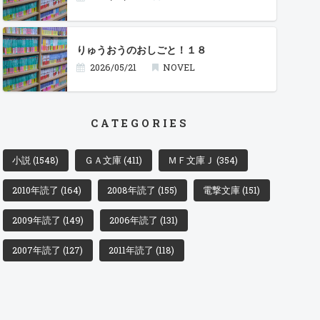
りゅうおうのおしごと！１８
2026/05/21
NOVEL
CATEGORIES
小説
(1548)
ＧＡ文庫
(411)
ＭＦ文庫Ｊ
(354)
2010年読了
(164)
2008年読了
(155)
電撃文庫
(151)
2009年読了
(149)
2006年読了
(131)
2007年読了
(127)
2011年読了
(118)