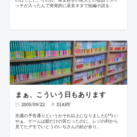
ッチが入ったんで突発的に巫女ネタで短編小説を
まぁ、こういう日もあります
2005/09/22
DIARY
先週の予告通りというかそれ以上になりました(;^^) い
やぁ、ゲームは鎖だけの筈だったのに、レジの列から
見てたデモでいとうのいぢさんの絵が余り