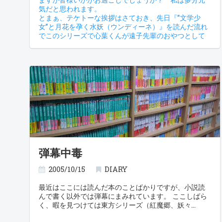
気だと思われます。
とまぁ、テケトーな挨拶はさておき、先日『”文学少
女”と月花を孕く水妖（ウンディーネ）』を読んだ流れ
でこのシリーズで心葉くんが遠子先輩のおやつとして
毎回幾つか書いている『三題噺』をやってみたくなっ
て、突発的にお題作成ツールを創ってみました。
『三題噺お題作成』
まぁ、プログラム的には非常に簡単なので、どちらか
と言えばお題を考える方が大変といった感じです。創
ったからには活用しようかなぁと思いますし、もしも
ここ見てる人で利用したい方がいればご自由にどう
ぞ。
また、どっちかというとこっちのが本題ですが、上記
お題作成ページの下部『三題噺お題追加』リンクから
お題の追加が自由に出来るようになってますんで、通
りすがりにでも気が向いたら適当な言葉を突っ込んで
弾幕中毒
貰えると助かります。お題のネタは多いに越したこと
はないですからね。
とまぁ、そんな訳で、以下に『池』『定規』『セガサ
2005/10/15
DIARY
ターン』で書いたモノをさらしておきます……
いや、最近『バンブーブレード』の東さんに嵌ってて
最近はここには読んだ本のことばかりですが、小説読
偶然にも使えるお題だったんで存分に使ってます(;^^)
んで書く以外では弾幕にまみれています。 ここしばら
だからパクリというかオマージュというかそんな感じ
く、暇を見つけては東方シリーズ（紅魔郷、妖々
であることは自覚しています。『セガサターンは食べ