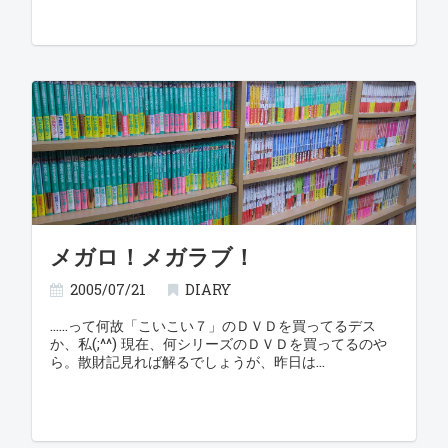
メガロ！メガラブ！
2005/07/21
DIARY
……って何故「こいこい７」のＤＶＤを買ってるデス
か、私(;^^) 現在、何シリーズのＤＶＤを買ってるのや
ら。散財記見れば解るでしょうが、昨日は