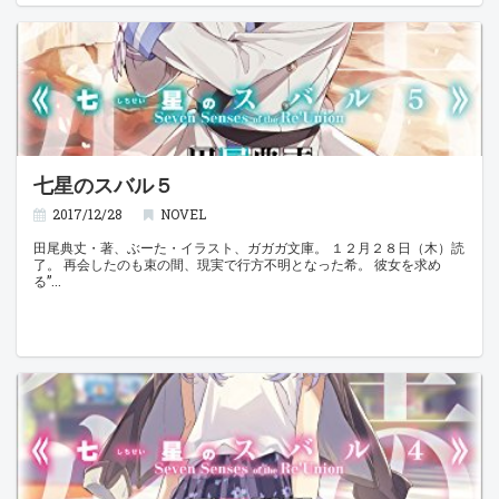
七星のスバル５
2017/12/28
NOVEL
田尾典丈・著、ぶーた・イラスト、ガガガ文庫。 １２月２８日（木）読
了。 再会したのも束の間、現実で行方不明となった希。 彼女を求め
る”