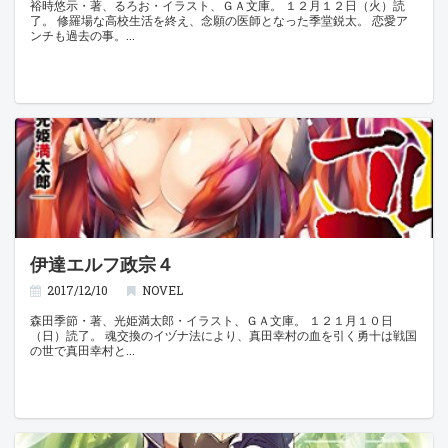
裕時悠示・著、るろお・イラスト、ＧＡ文庫。 １２月１２日（火）読
了。 修羅場な高校生活を終え、念願の医師となった季堂鋭太。 恋愛ア
ンチも過去の事。
伊達エルフ政宗４
2017/12/10
NOVEL
森田季節・著、光姫満太郎・イラスト、ＧＡ文庫。 １２１月１０日
（日）読了。 魂交換のイヅナ法により、真田幸村の血を引く勇十は戦国
の世で真田幸村と