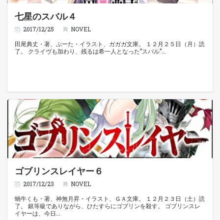
七星のスバル４
2017/12/25
NOVEL
田尾典丈・著、ぶーた・イラスト、ガガガ文庫。 １２月２５日（月）読
了。 クライヴも加わり、残るは希一人となった”スバル”
ゴブリンスレイヤー６
2017/12/23
NOVEL
蝸牛くも・著、神無月昇・イラスト、ＧＡ文庫。 １２月２３日（土）読
了。 銀等級でありながら、ひたすらにゴブリンを殺す。 ゴブリンスレ
イヤーは、今日