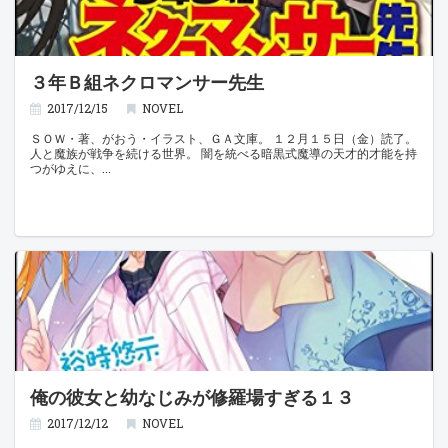
３年Ｂ組ネクロマンサー先生
2017/12/15
NOVEL
ＳＯＷ・著、がおう・イラスト、ＧＡ文庫。 １２月１５日（金）読了。
人と魔族が戦争を続ける世界。 闇を統べる暗黒式魔導の天才的才能を持
つがゆえに、
俺の彼女と幼なじみが修羅場すぎる１３
2017/12/12
NOVEL