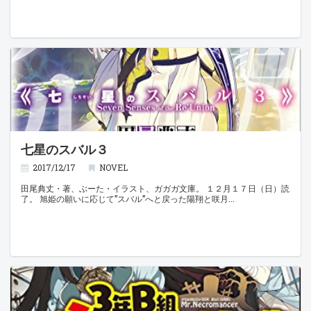
七星のスバル３
2017/12/17
NOVEL
田尾典丈・著、ぶーた・イラスト、ガガガ文庫。 １２月１７日（日）読
了。 旭姫の願いに応じて”スバル”へと戻った陽翔と咲月