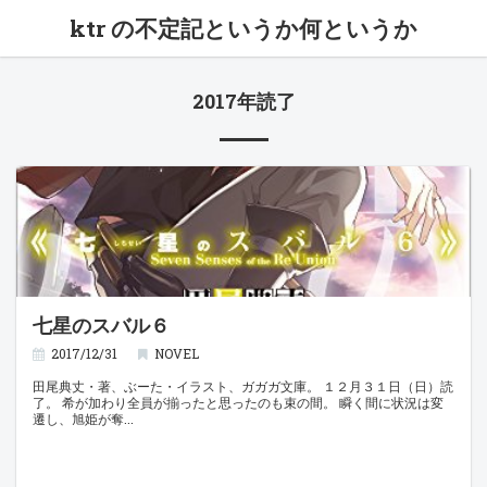
ktr の不定記というか何というか
2017年読了
七星のスバル６
2017/12/31
NOVEL
田尾典丈・著、ぶーた・イラスト、ガガガ文庫。 １２月３１日（日）読
了。 希が加わり全員が揃ったと思ったのも束の間。 瞬く間に状況は変
遷し、旭姫が奪