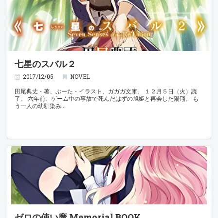
七星のスバル２
2017/12/05
NOVEL
田尾典丈・著、ぶーた・イラスト、ガガガ文庫。 １２月５日（火）読
了。 六年前、ゲーム中の事故で死んだはずの旭姫と再会した陽翔。 も
う一人の幼馴染み
ゼロの使い魔 Memorial BOOK